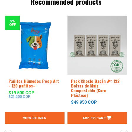
Recommended products
9%
OFF
Pañitos Húmedos Poop Art
Pack Choclo Bacán 🌽: 192
- 120 pañitos–
Bolsas de Maíz
Compostable (Cero
$19.500 COP
Plástico)
$21.500 COP
$49.950 COP
VIEW DETAILS
ADD TO CART